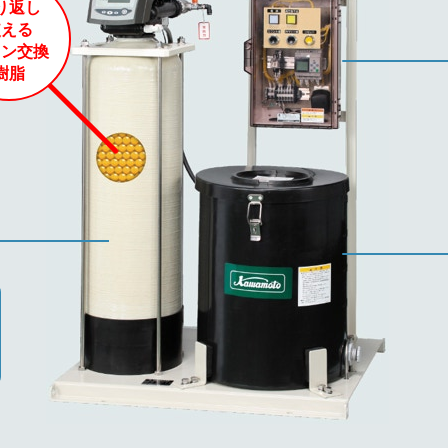
り返し
使える
オン交換
樹脂