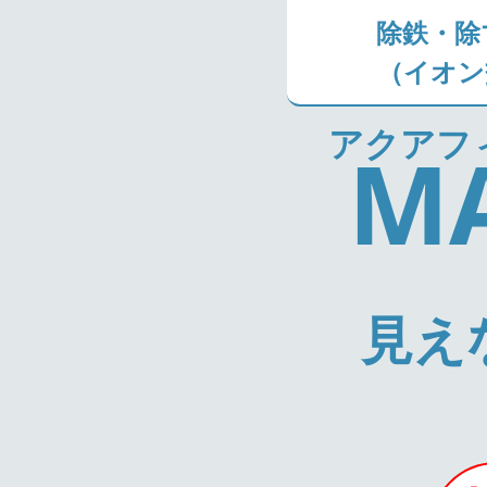
除鉄・除
（イオン
アクアフ
M
見え