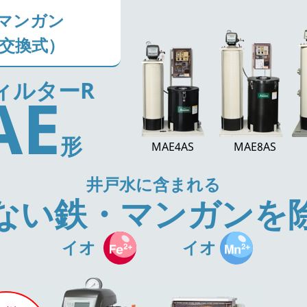
マンガン
交換式）
ィルターR
AE
形
MAE4AS
MAE8AS
井戸水に含まれる
ない鉄・マンガンを
イオ
イオ
ン
ン