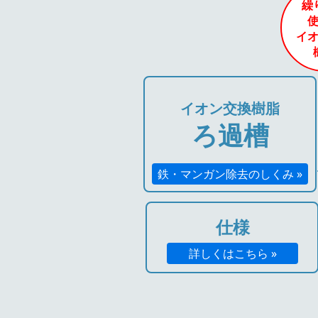
繰
イ
イオン交換樹脂
ろ過槽
鉄・マンガン除去のしくみ »
仕様
詳しくはこちら »