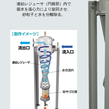
連結レジューサ（円錐部）内で
揚水を遠心力により旋回させ、
砂粒子と水を分離除去。