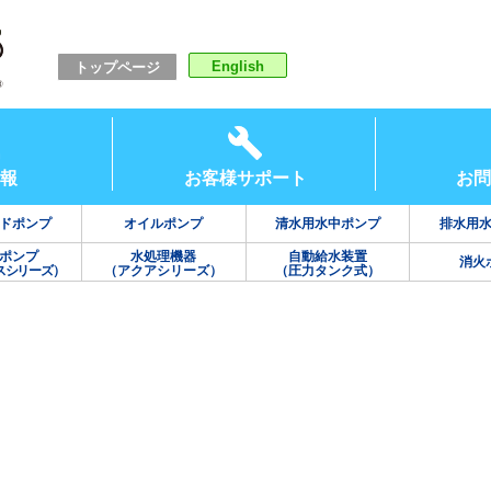
English
トップページ
報
お客様サポート
お問
ドポンプ
オイルポンプ
清水用水中ポンプ
排水用
ポンプ
水処理機器
自動給水装置
消火
スシリーズ）
（アクアシリーズ）
（圧力タンク式）