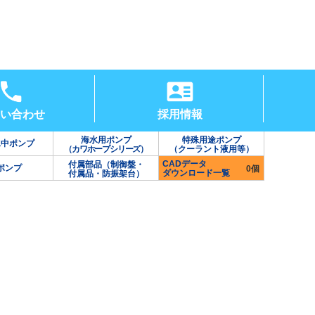
い合わせ
採用情報
海水用ポンプ
特殊用途ポンプ
水中ポンプ
（カワホープシリーズ）
（クーラント液用等）
CADデータ
付属部品（制御盤・
ポンプ
0個
ダウンロード一覧
付属品・防振架台）