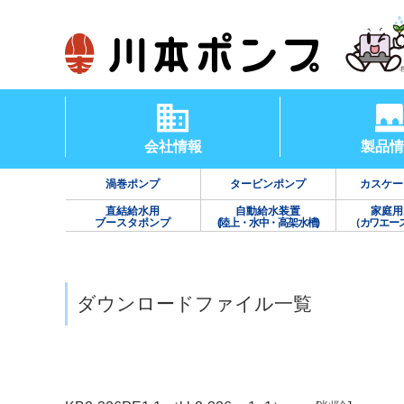
会社情報
製品情
渦巻ポンプ
タービンポンプ
カスケー
直結給水用
自動給水装置
家庭用
ブースタポンプ
(陸上・水中・高架水槽)
（カワエー
ダウンロードファイル一覧