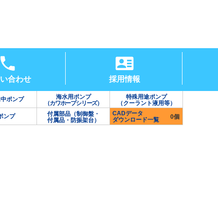
い合わせ
採用情報
海水用ポンプ
特殊用途ポンプ
水中ポンプ
（カワホープシリーズ）
（クーラント液用等）
CADデータ
付属部品（制御盤・
ポンプ
0個
ダウンロード一覧
付属品・防振架台）