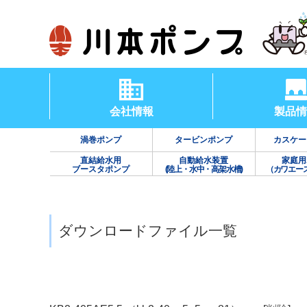
会社情報
製品情
渦巻ポンプ
タービンポンプ
カスケー
直結給水用
自動給水装置
家庭用
ブースタポンプ
(陸上・水中・高架水槽)
（カワエー
ダウンロードファイル一覧