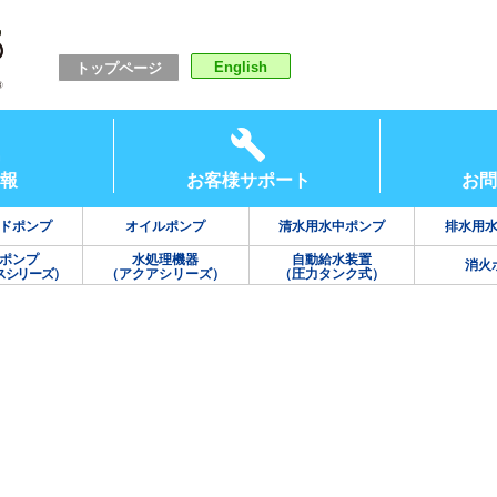
English
トップページ
報
お客様サポート
お問
ドポンプ
オイルポンプ
清水用水中ポンプ
排水用
ポンプ
水処理機器
自動給水装置
消火
スシリーズ）
（アクアシリーズ）
（圧力タンク式）