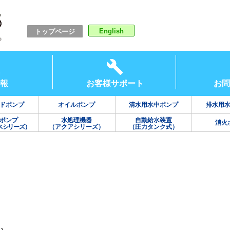
English
トップページ
報
お客様サポート
お問
ドポンプ
オイルポンプ
清水用水中ポンプ
排水用
ポンプ
水処理機器
自動給水装置
消火
スシリーズ）
（アクアシリーズ）
（圧力タンク式）