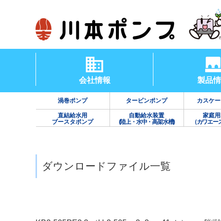
会社情報
製品情
渦巻ポンプ
タービンポンプ
カスケー
直結給水用
自動給水装置
家庭用
ブースタポンプ
(陸上・水中・高架水槽)
（カワエー
ダウンロードファイル一覧