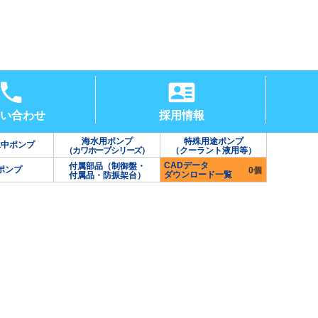
い合わせ
採用情報
海水用ポンプ
特殊用途ポンプ
水中ポンプ
（カワホープシリーズ）
（クーラント液用等）
CADデータ
付属部品（制御盤・
ポンプ
0個
ダウンロード一覧
付属品・防振架台）