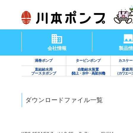
会社情報
製品情
渦巻ポンプ
タービンポンプ
カスケー
直結給水用
自動給水装置
家庭用
ブースタポンプ
(陸上・水中・高架水槽)
（カワエー
ダウンロードファイル一覧