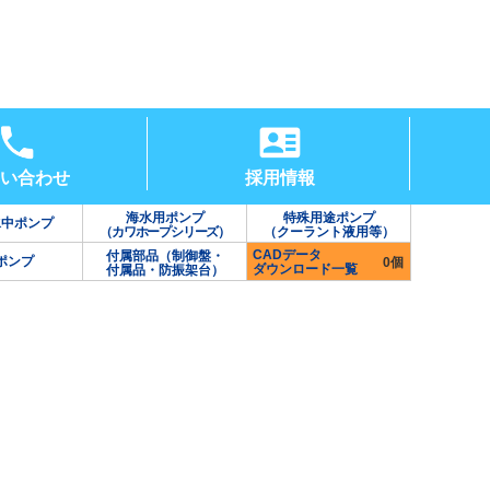
い合わせ
採用情報
海水用ポンプ
特殊用途ポンプ
水中ポンプ
（カワホープシリーズ）
（クーラント液用等）
CADデータ
付属部品（制御盤・
ポンプ
0個
ダウンロード一覧
付属品・防振架台）