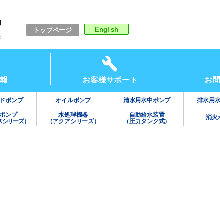
English
トップページ
報
お客様サポート
お問
ドポンプ
オイルポンプ
清水用水中ポンプ
排水用
ポンプ
水処理機器
自動給水装置
消火
スシリーズ）
（アクアシリーズ）
（圧力タンク式）