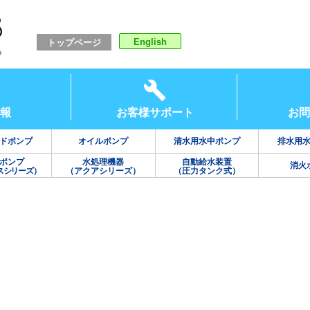
English
トップページ
報
お客様サポート
お問
ドポンプ
オイルポンプ
清水用水中ポンプ
排水用
ポンプ
水処理機器
自動給水装置
消火
スシリーズ）
（アクアシリーズ）
（圧力タンク式）