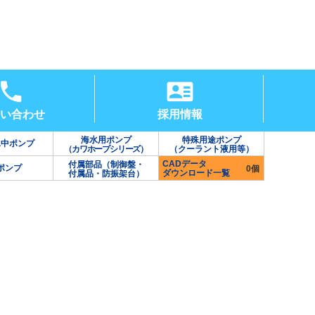
い合わせ
採用情報
海水用ポンプ
特殊用途ポンプ
水中ポンプ
（カワホープシリーズ）
（クーラント液用等）
CADデータ
付属部品（制御盤・
ポンプ
0個
ダウンロード一覧
付属品・防振架台）