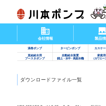
会社情報
製品情
渦巻ポンプ
タービンポンプ
カスケー
直結給水用
自動給水装置
家庭用
ブースタポンプ
(陸上・水中・高架水槽)
（カワエー
ダウンロードファイル一覧