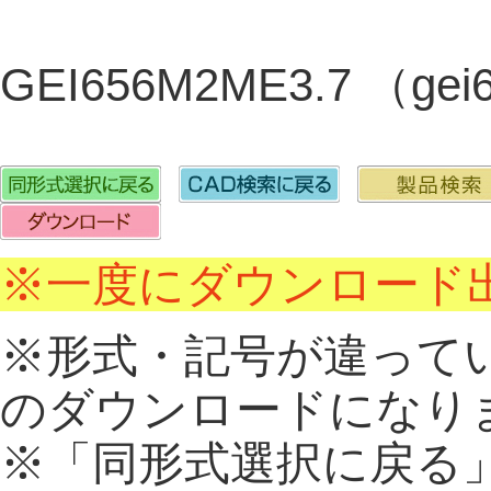
GEI656M2ME3.7 （ge
※一度にダウンロード出
※形式・記号が違って
のダウンロードになり
※「同形式選択に戻る