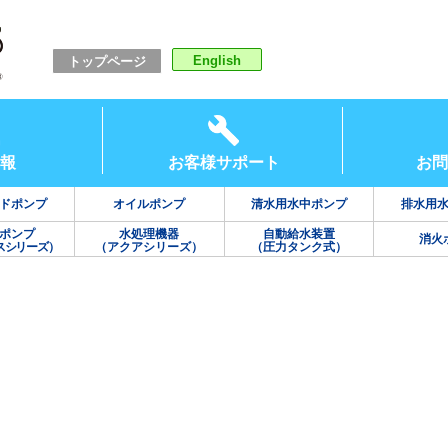
English
トップページ
報
お客様サポート
お問
ドポンプ
オイルポンプ
清水用水中ポンプ
排水用
ポンプ
水処理機器
自動給水装置
消火
スシリーズ）
（アクアシリーズ）
（圧力タンク式）