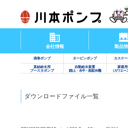
会社情報
製品情
渦巻ポンプ
タービンポンプ
カスケー
直結給水用
自動給水装置
家庭用
ブースタポンプ
(陸上・水中・高架水槽)
（カワエー
ダウンロードファイル一覧