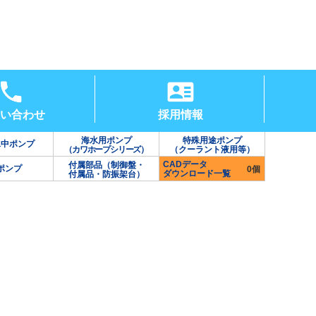
い合わせ
採用情報
海水用ポンプ
特殊用途ポンプ
水中ポンプ
（カワホープシリーズ）
（クーラント液用等）
CADデータ
付属部品（制御盤・
ポンプ
0個
ダウンロード一覧
付属品・防振架台）