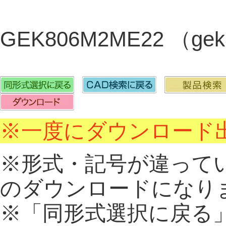
GEK806M2ME22 （ge
※一度にダウンロード出
※形式・記号が違って
のダウンロードになり
※「同形式選択に戻る