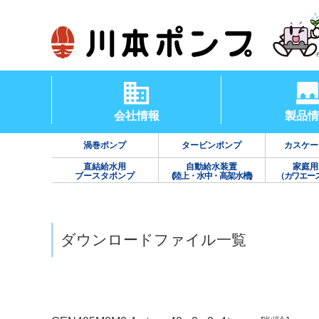
会社情報
製品情
渦巻ポンプ
タービンポンプ
カスケー
直結給水用
自動給水装置
家庭用
ブースタポンプ
(陸上・水中・高架水槽)
（カワエー
ダウンロードファイル一覧