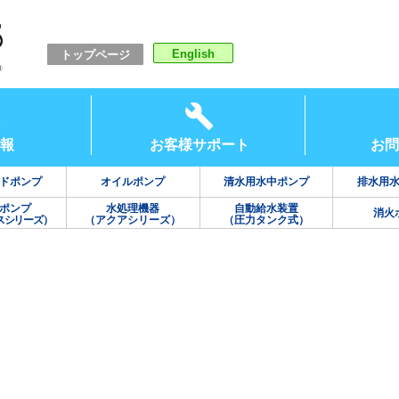
English
トップページ
報
お客様サポート
お問
ドポンプ
オイルポンプ
清水用水中ポンプ
排水用
ポンプ
水処理機器
自動給水装置
消火
スシリーズ）
（アクアシリーズ）
（圧力タンク式）