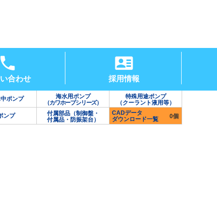
い合わせ
採用情報
海水用ポンプ
特殊用途ポンプ
水中ポンプ
（カワホープシリーズ）
（クーラント液用等）
CADデータ
付属部品（制御盤・
ポンプ
0個
ダウンロード一覧
付属品・防振架台）