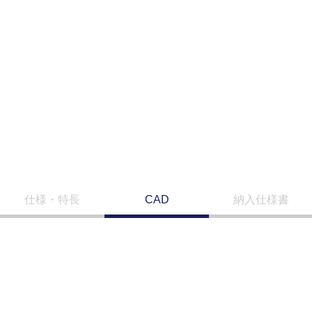
仕様・特長
CAD
納入仕様書