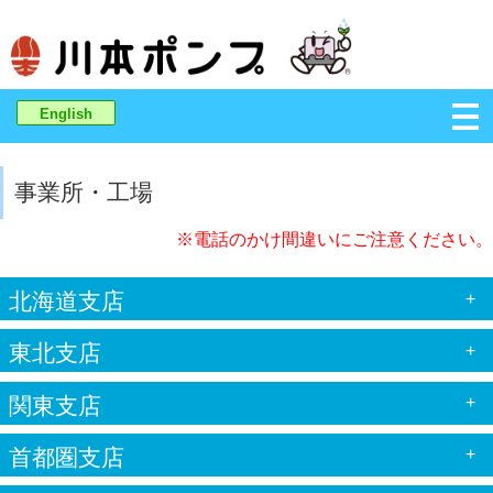
English
事業所・工場
※電話のかけ間違いにご注意ください。
北海道支店
+
東北支店
+
関東支店
+
首都圏支店
+