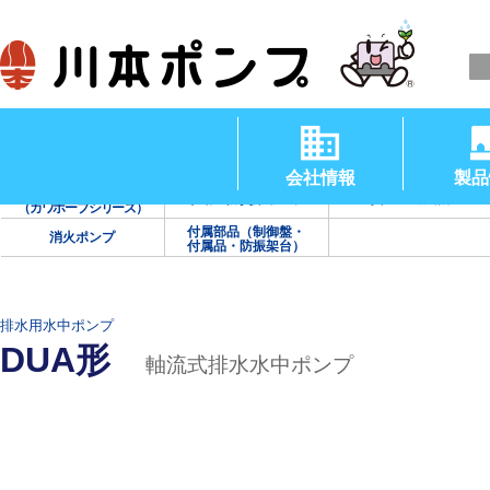
清水用水中ポンプ
渦巻ポンプ
タービンポンプ
（温水用水中ポンプ）
会社情報
製品
海水用ポンプ
手動・防災用ポンプ
真空・送風機
（カワホープシリーズ）
付属部品（制御盤・
消火ポンプ
付属品・防振架台）
排水用水中ポンプ
DUA形
軸流式排水水中ポンプ