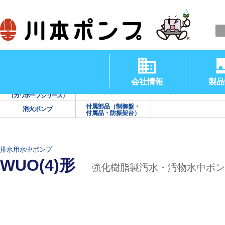
清水用水中ポンプ
渦巻ポンプ
タービンポンプ
（温水用水中ポンプ）
会社情報
製品
海水用ポンプ
手動・防災用ポンプ
真空・送風機
（カワホープシリーズ）
付属部品（制御盤・
消火ポンプ
付属品・防振架台）
排水用水中ポンプ
WUO(4)形
強化樹脂製汚水・汚物水中ポン