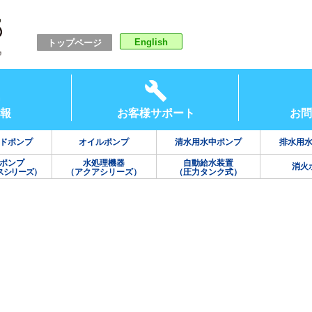
English
トップページ
報
お客様サポート
お問
ドポンプ
オイルポンプ
清水用水中ポンプ
排水用
ポンプ
水処理機器
自動給水装置
消火
スシリーズ）
（アクアシリーズ）
（圧力タンク式）