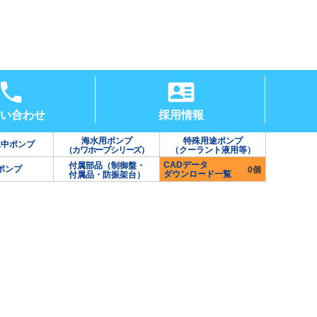
い合わせ
採用情報
海水用ポンプ
特殊用途ポンプ
水中ポンプ
（カワホープシリーズ）
（クーラント液用等）
CADデータ
付属部品（制御盤・
ポンプ
0個
ダウンロード一覧
付属品・防振架台）