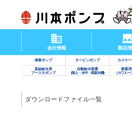
会社情報
製品情
渦巻ポンプ
タービンポンプ
カスケー
直結給水用
自動給水装置
家庭用
ブースタポンプ
(陸上・水中・高架水槽)
（カワエー
ダウンロードファイル一覧