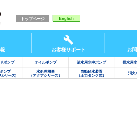
English
トップページ
報
お客様サポート
お問
ドポンプ
オイルポンプ
清水用水中ポンプ
排水用
ポンプ
水処理機器
自動給水装置
消火
スシリーズ）
（アクアシリーズ）
（圧力タンク式）