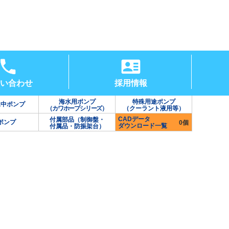
い合わせ
採用情報
海水用ポンプ
特殊用途ポンプ
水中ポンプ
（カワホープシリーズ）
（クーラント液用等）
CADデータ
付属部品（制御盤・
ポンプ
0個
ダウンロード一覧
付属品・防振架台）