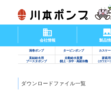
会社情報
製品情
渦巻ポンプ
タービンポンプ
カスケー
直結給水用
自動給水装置
家庭用
ブースタポンプ
(陸上・水中・高架水槽)
（カワエー
ダウンロードファイル一覧