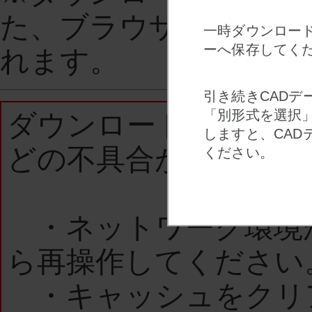
た、ブラウザを閉じた
一時ダウンロード
ーへ保存してく
れます。
引き続きCADデ
「別形式を選択
ダウンロードされない
しますと、CAD
どの不具合があった場
ください。
・ネットワーク環境
ら再操作してください
・キャッシュをクリ