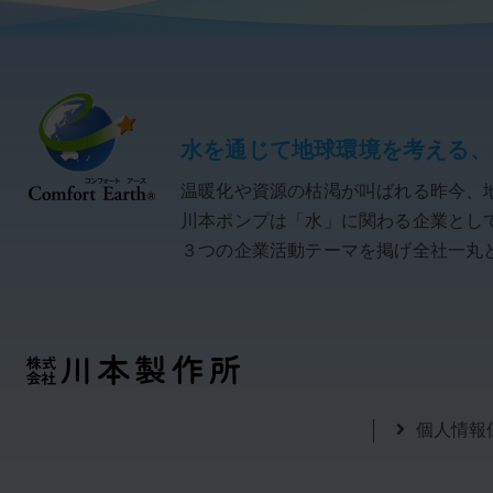
水を通じて地球環境を考える、
温暖化や資源の枯渇が叫ばれる昨今、
川本ポンプは「水」に関わる企業として「C
３つの企業活動テーマを掲げ全社一丸
個人情報