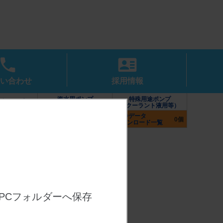
い合わせ
採用情報
海水用ポンプ
特殊用途ポンプ
水中ポンプ
（カワホープシリーズ）
（クーラント液用等）
CADデータ
付属部品（制御盤・
ポンプ
0個
ダウンロード一覧
付属品・防振架台）
PCフォルダーへ保存