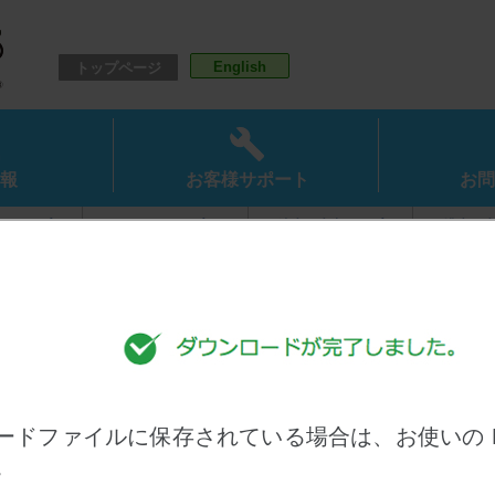
English
トップページ
報
お客様サポート
お問
ドポンプ
オイルポンプ
清水用水中ポンプ
排水用
ポンプ
水処理機器
自動給水装置
消火
スシリーズ）
（アクアシリーズ）
（圧力タンク式）
ードファイルに保存されている場合は、お使いの 
。