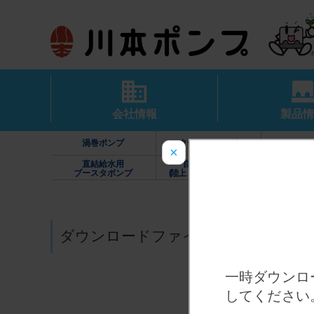
会社情報
製品情
渦巻ポンプ
タービンポンプ
カスケー
×
直結給水用
自動給水装置
家庭用
ブースタポンプ
(陸上・水中・高架水槽)
（カワエー
ダウンロードファイル一覧
一時ダウンロ
してください