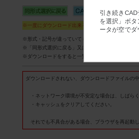
引き続きCA
を選択」ボタ
※一度にダウンロード出来るのは最大100個までで
ータが空でダ
※形式・記号が違っていても同一データの場合は１
※「同形式選択に戻る」又は「別形式を選択」ボタ
※ダウンロードをすると一覧データはリセットされ
ダウンロードされない、ダウンロードファイルの
・ネットワーク環境が不安定な場合は、しばらく
・キャッシュをクリアしてください。
それでも不具合がある場合、ブラウザを再起動し