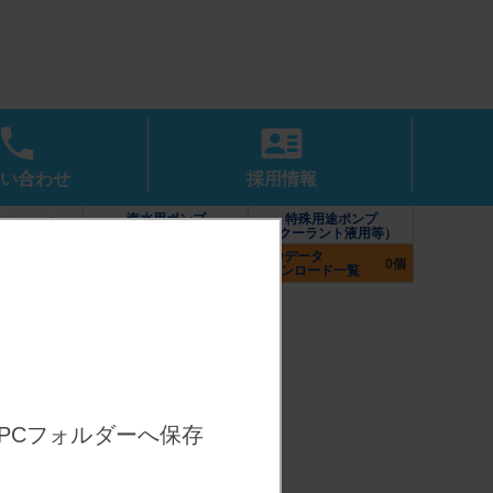
い合わせ
採用情報
海水用ポンプ
特殊用途ポンプ
水中ポンプ
（カワホープシリーズ）
（クーラント液用等）
CADデータ
付属部品（制御盤・
ポンプ
0個
ダウンロード一覧
付属品・防振架台）
PCフォルダーへ保存