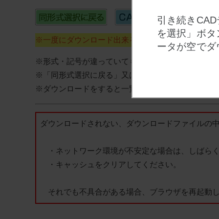
引き続きCA
を選択」ボタ
※一度にダウンロード出来るのは最大100個までで
ータが空でダ
※形式・記号が違っていても同一データの場合は１
※「同形式選択に戻る」又は「別形式を選択」ボタ
※ダウンロードをすると一覧データはリセットされ
ダウンロードされない、ダウンロードファイルの
・ネットワーク環境が不安定な場合は、しばらく
・キャッシュをクリアしてください。
それでも不具合がある場合、ブラウザを再起動し