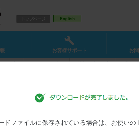
English
トップページ
報
お客様サポート
お問
ドポンプ
オイルポンプ
清水用水中ポンプ
排水用
ポンプ
水処理機器
自動給水装置
消火
スシリーズ）
（アクアシリーズ）
（圧力タンク式）
ードファイルに保存されている場合は、お使いの 
。