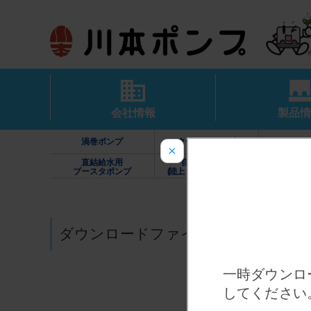
会社情報
製品情
渦巻ポンプ
タービンポンプ
カスケー
×
直結給水用
自動給水装置
家庭用
ブースタポンプ
(陸上・水中・高架水槽)
（カワエー
ダウンロードファイル一覧
一時ダウンロ
してください