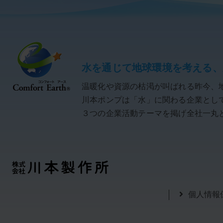
水を通じて地球環境を考える、
温暖化や資源の枯渇が叫ばれる昨今、
川本ポンプは「水」に関わる企業として「C
３つの企業活動テーマを掲げ全社一丸
個人情報