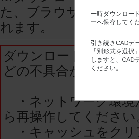
た、ブラウザを閉じた
一時ダウンロード
ーへ保存してく
れます。
引き続きCADデ
「別形式を選択
ダウンロードされない
しますと、CAD
どの不具合があった場
ください。
・ネットワーク環境
ら再操作してください
・キャッシュをクリ