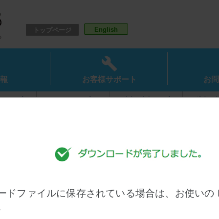
English
トップページ
報
お客様サポート
お問
ドポンプ
オイルポンプ
清水用水中ポンプ
排水用
ポンプ
水処理機器
自動給水装置
消火
スシリーズ）
（アクアシリーズ）
（圧力タンク式）
ードファイルに保存されている場合は、お使いの 
。