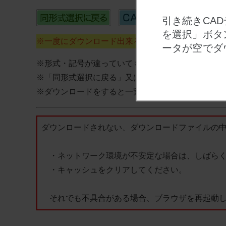
引き続きCA
を選択」ボタ
※一度にダウンロード出来るのは最大100個までで
ータが空でダ
※形式・記号が違っていても同一データの場合は１
※「同形式選択に戻る」又は「別形式を選択」ボタ
※ダウンロードをすると一覧データはリセットされ
ダウンロードされない、ダウンロードファイルの
・ネットワーク環境が不安定な場合は、しばらく
・キャッシュをクリアしてください。
それでも不具合がある場合、ブラウザを再起動し