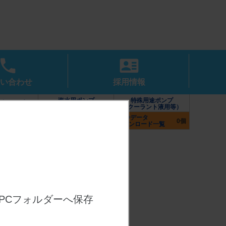
い合わせ
採用情報
海水用ポンプ
特殊用途ポンプ
水中ポンプ
（カワホープシリーズ）
（クーラント液用等）
CADデータ
付属部品（制御盤・
ポンプ
0個
ダウンロード一覧
付属品・防振架台）
PCフォルダーへ保存