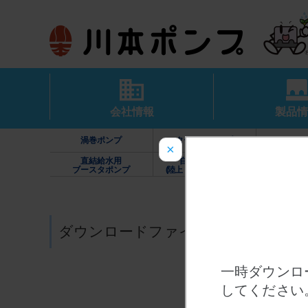
会社情報
製品情
渦巻ポンプ
タービンポンプ
カスケー
×
直結給水用
自動給水装置
家庭用
ブースタポンプ
(陸上・水中・高架水槽)
（カワエー
ダウンロードファイル一覧
一時ダウンロ
してください