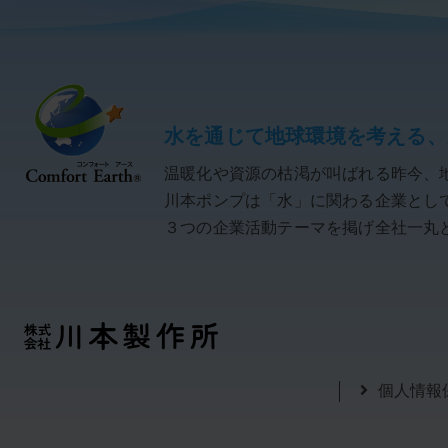
水を通じて地球環境を考える、
温暖化や資源の枯渇が叫ばれる昨今、
川本ポンプは「水」に関わる企業として「C
３つの企業活動テーマを掲げ全社一丸
個人情報