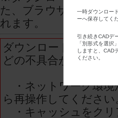
た、ブラウザを閉じた
一時ダウンロード
ーへ保存してく
れます。
引き続きCADデ
「別形式を選択
ダウンロードされない
しますと、CAD
どの不具合があった場
ください。
・ネットワーク環境
ら再操作してください
・キャッシュをクリ