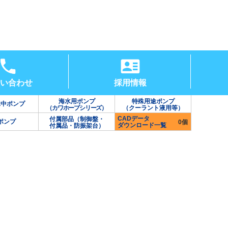
い合わせ
採用情報
海水用ポンプ
特殊用途ポンプ
水中ポンプ
（カワホープシリーズ）
（クーラント液用等）
CADデータ
付属部品（制御盤・
ポンプ
0個
ダウンロード一覧
付属品・防振架台）