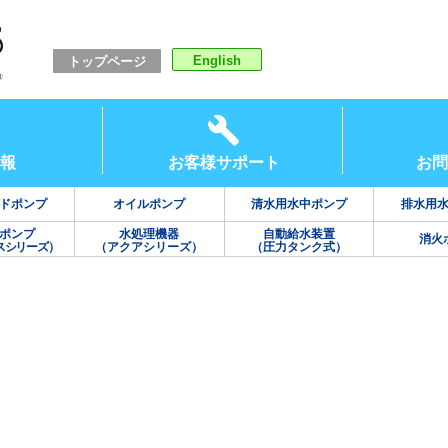
English
トップページ
報
お客様サポート
お問
ドポンプ
オイルポンプ
清水用水中ポンプ
排水用
ポンプ
水処理機器
自動給水装置
消火
スシリーズ）
（アクアシリーズ）
（圧力タンク式）