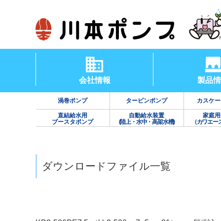
会社情報
製品情
渦巻ポンプ
タービンポンプ
カスケー
直結給水用
自動給水装置
家庭用
ブースタポンプ
(陸上・水中・高架水槽)
（カワエー
ダウンロードファイル一覧