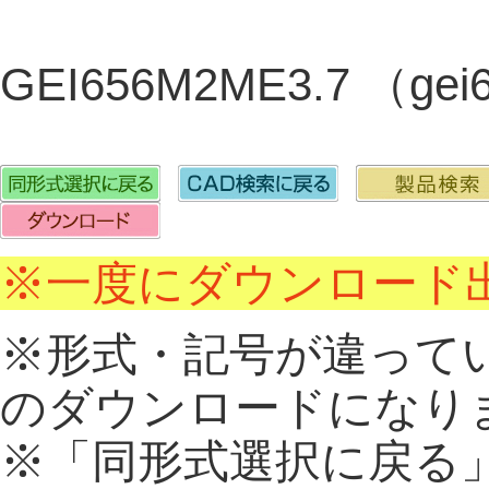
GEI656M2ME3.7 （ge
※一度にダウンロード出
※形式・記号が違って
のダウンロードになり
※「同形式選択に戻る