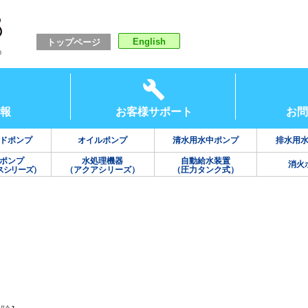
English
トップページ
報
お客様サポート
お問
ドポンプ
オイルポンプ
清水用水中ポンプ
排水用
ポンプ
水処理機器
自動給水装置
消火
スシリーズ）
（アクアシリーズ）
（圧力タンク式）