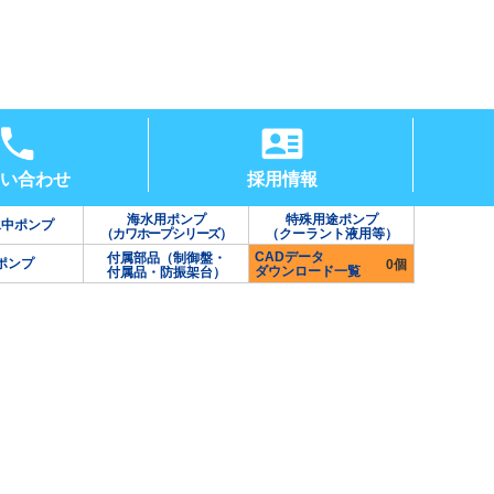
い合わせ
採用情報
海水用ポンプ
特殊用途ポンプ
水中ポンプ
（カワホープシリーズ）
（クーラント液用等）
CADデータ
付属部品（制御盤・
ポンプ
0個
ダウンロード一覧
付属品・防振架台）