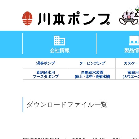
会社情報
製品情
渦巻ポンプ
タービンポンプ
カスケー
直結給水用
自動給水装置
家庭用
ブースタポンプ
(陸上・水中・高架水槽)
（カワエー
ダウンロードファイル一覧