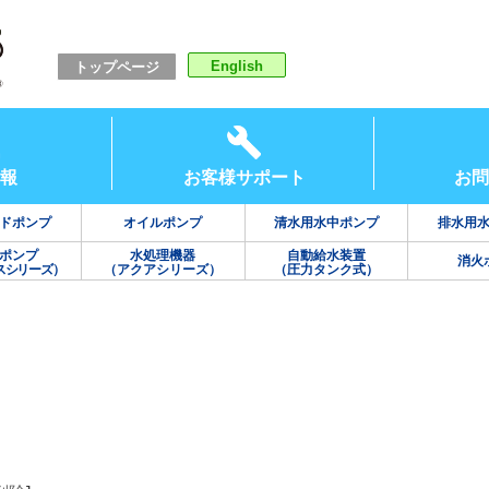
English
トップページ
報
お客様サポート
お問
ドポンプ
オイルポンプ
清水用水中ポンプ
排水用
ポンプ
水処理機器
自動給水装置
消火
スシリーズ）
（アクアシリーズ）
（圧力タンク式）