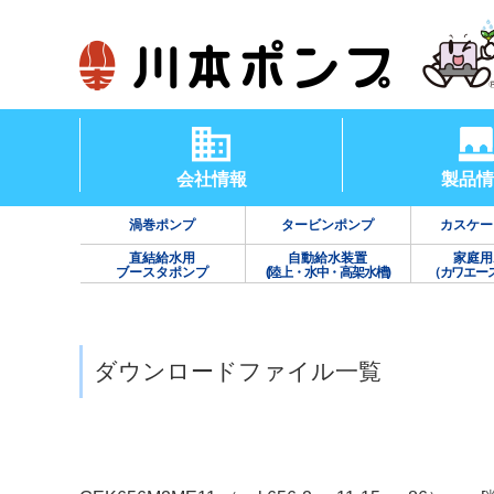
会社情報
製品情
渦巻ポンプ
タービンポンプ
カスケー
直結給水用
自動給水装置
家庭用
ブースタポンプ
(陸上・水中・高架水槽)
（カワエー
ダウンロードファイル一覧