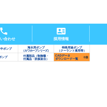
い合わせ
採用情報
海水用ポンプ
特殊用途ポンプ
水中ポンプ
（カワホープシリーズ）
（クーラント液用等）
CADデータ
付属部品（制御盤・
ポンプ
0個
ダウンロード一覧
付属品・防振架台）