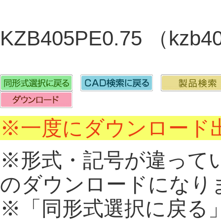
KZB405PE0.75 （kzb
※一度にダウンロード出
※形式・記号が違って
のダウンロードになり
※「同形式選択に戻る