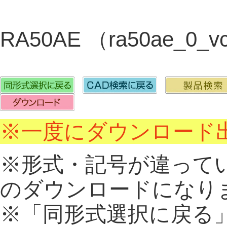
RA50AE （ra50ae_0
※一度にダウンロード出
※形式・記号が違って
のダウンロードになり
※「同形式選択に戻る