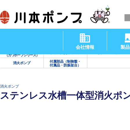
清水用水中ポンプ
渦巻ポンプ
タービンポンプ
（温水用水中ポンプ）
会社情報
製品
海水用ポンプ
手動・防災用ポンプ
真空・送風機
（カワホープシリーズ）
付属部品（制御盤・
消火ポンプ
付属品・防振架台）
消火ポンプ
ステンレス水槽一体型消火ポ