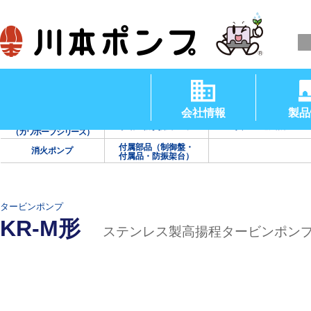
清水用水中ポンプ
渦巻ポンプ
タービンポンプ
（温水用水中ポンプ）
会社情報
製品
海水用ポンプ
手動・防災用ポンプ
真空・送風機
（カワホープシリーズ）
付属部品（制御盤・
消火ポンプ
付属品・防振架台）
タービンポンプ
KR-M形
ステンレス製高揚程タービンポン