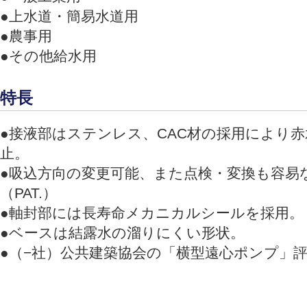
●上水道・簡易水道用
●農事用
●その他給水用
特長
●接液部はステンレス、CAC材の採用により
止。
●吸込方向の変更可能、また点検・変換も容易
（PAT.）
●軸封部には長寿命メカニカルシールを採用。
●ベースは結露水の溜りにくい形状。
●（−社）公共建築協会の「横型遠心ポンプ」