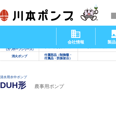
清水用水中ポンプ
渦巻ポンプ
タービンポンプ
（温水用水中ポンプ）
会社情報
製品
海水用ポンプ
手動・防災用ポンプ
真空・送風機
（カワホープシリーズ）
付属部品（制御盤・
消火ポンプ
付属品・防振架台）
清水用水中ポンプ
DUH形
農事用ポンプ