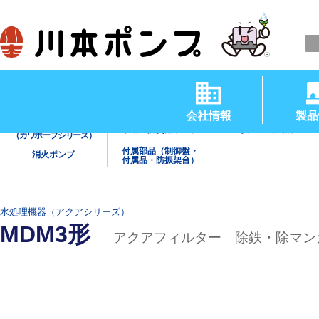
清水用水中ポンプ
渦巻ポンプ
タービンポンプ
（温水用水中ポンプ）
会社情報
製品
海水用ポンプ
手動・防災用ポンプ
真空・送風機
（カワホープシリーズ）
付属部品（制御盤・
消火ポンプ
付属品・防振架台）
水処理機器（アクアシリーズ）
MDM3形
アクアフィルター 除鉄・除マン