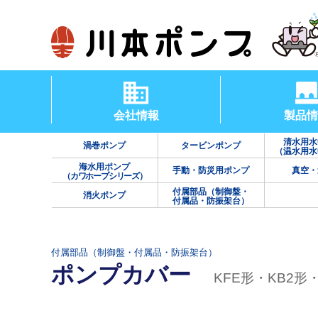
会社情報
製品情
清水用水
渦巻ポンプ
タービンポンプ
（温水用水
海水用ポンプ
手動・防災用ポンプ
真空・
（カワホープシリーズ）
付属部品（制御盤・
消火ポンプ
付属品・防振架台）
付属部品（制御盤・付属品・防振架台）
ポンプカバー
KFE形・KB2形