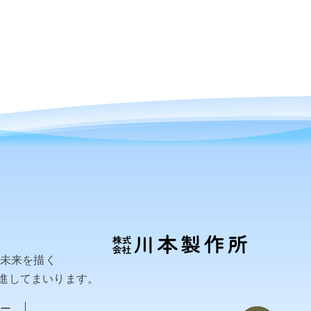
い未来を描く
進してまいります。
ー