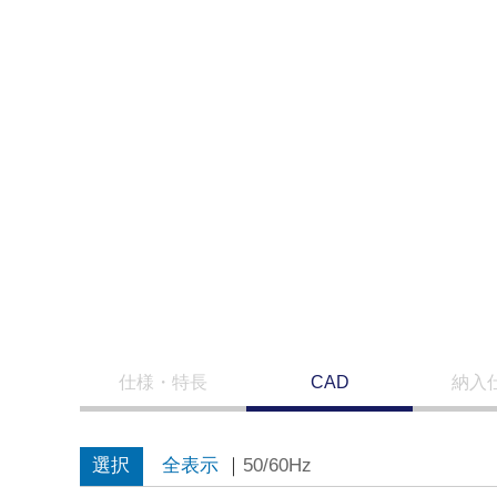
仕様・特長
CAD
納入
選択
全表示
｜
50/60Hz