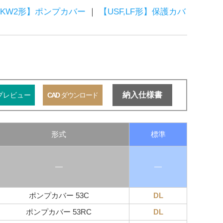
KW2形】ポンプカバー
｜
【USF,LF形】保護カバ
納入仕様書
プレビュー
CAD
ダウンロード
形式
標準
―
―
ポンプカバー 53C
DL
ポンプカバー 53RC
DL