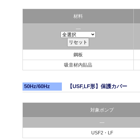
材料
―
鋼板
吸音材内貼品
【USF,LF形】保護カバー
50Hz/60Hz
対象ポンプ
―
USF2・LF