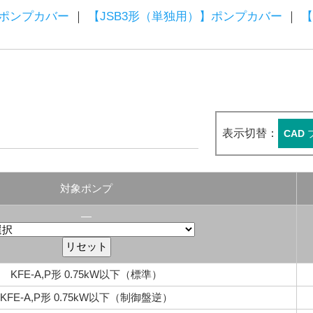
】ポンプカバー
｜
【JSB3形（単独用）】ポンプカバー
｜
【
表示切替：
CAD
対象ポンプ
―
KFE-A,P形 0.75kW以下（標準）
KFE-A,P形 0.75kW以下（制御盤逆）