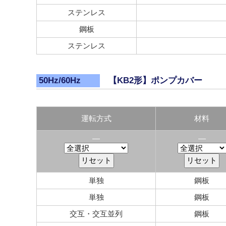
ステンレス
鋼板
ステンレス
【KB2形】ポンプカバー
50Hz/60Hz
運転方式
材料
―
―
単独
鋼板
単独
鋼板
交互・交互並列
鋼板