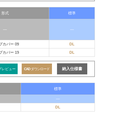
形式
標準
―
―
プカバー 09
DL
プカバー 19
DL
納入仕様書
プレビュー
CAD
ダウンロード
標準
―
DL