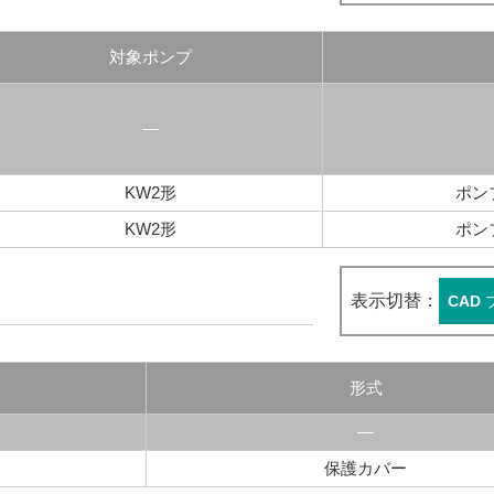
対象ポンプ
―
KW2形
ポン
KW2形
ポン
表示切替：
CAD
形式
―
保護カバー