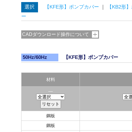
選択
【KFE形】ポンプカバー
｜
【KB2形
ー
CADダウンロード操作について
【KFE形】ポンプカバー
50Hz/60Hz
材料
―
鋼板
鋼板