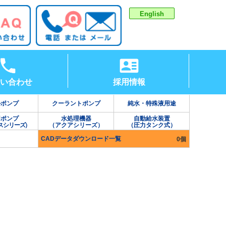
English
い合わせ
採用情報
ルポンプ
クーラントポンプ
純水・特殊液用途
用ポンプ
水処理機器
自動給水装置
スシリーズ）
（アクアシリーズ）
（圧力タンク式）
CADデータダウンロード一覧
0個