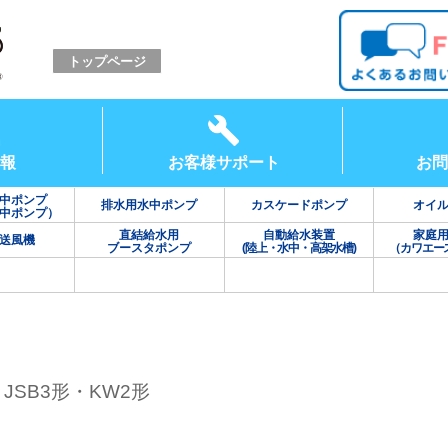
トップページ
報
お客様サポート
お問
中ポンプ
排水用水中ポンプ
カスケードポンプ
オイ
中ポンプ）
直結給水用
自動給水装置
家庭
送風機
ブースタポンプ
(陸上・水中・高架水槽)
（カワエー
・JSB3形・KW2形