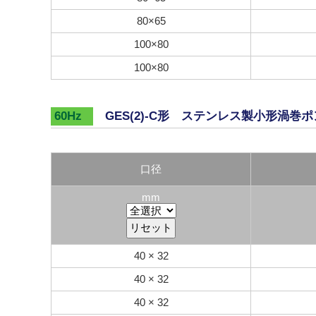
80×65
100×80
100×80
GES(2)-C形 ステンレス製小形渦巻
60Hz
口径
mm
40 × 32
40 × 32
40 × 32