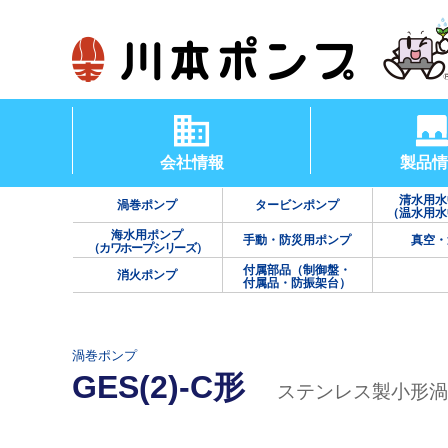
会社情報
製品情
清水用水
渦巻ポンプ
タービンポンプ
（温水用水
海水用ポンプ
手動・防災用ポンプ
真空・
（カワホープシリーズ）
付属部品（制御盤・
消火ポンプ
付属品・防振架台）
渦巻ポンプ
GES(2)-C形
ステンレス製小形