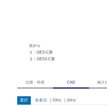
左から
１：GES-C形
２：GES2-C形
仕様・特長
CAD
納入
選択
全表示
｜
50Hz
｜
60Hz