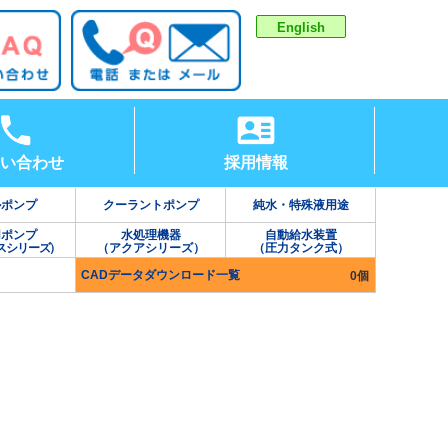
English
い合わせ
採用情報
ルポンプ
クーラントポンプ
純水・特殊液用途
用ポンプ
水処理機器
自動給水装置
スシリーズ）
（アクアシリーズ）
（圧力タンク式）
CADデータダウンロード一覧
0個