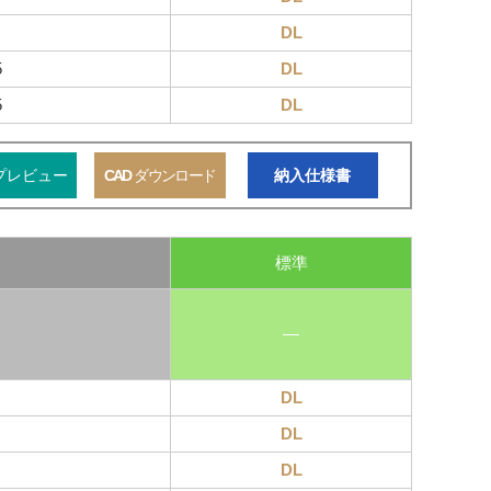
DL
5
DL
5
DL
プレビュー
CAD
ダウンロード
納入仕様書
標準
―
DL
DL
DL