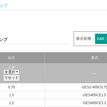
巻ポンプ
表示切替：
CAD
ポンプ
出力
形式
ｋW
―
0.75
GES2-405C0.7
1.5
GES405CE1.5
2.2
GES405CE2.2