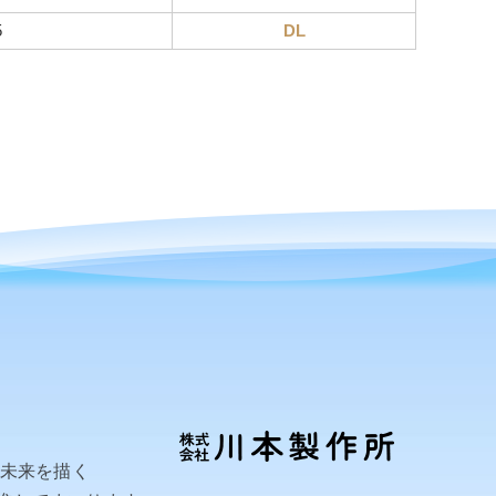
5
DL
い未来を描く