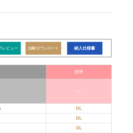
プレビュー
CAD
ダウンロード
納入仕様書
標準
―
5
DL
DL
DL