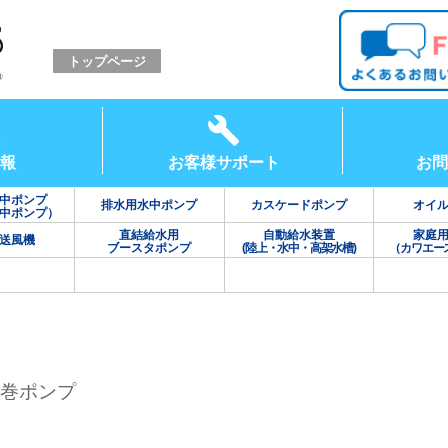
トップページ
報
お客様サポート
お問
中ポンプ
排水用水中ポンプ
カスケードポンプ
オイ
中ポンプ）
直結給水用
自動給水装置
家庭
送風機
ブースタポンプ
(陸上・水中・高架水槽)
（カワエー
渦巻ポンプ