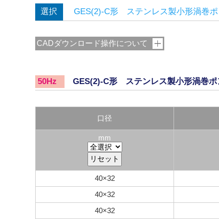
選択
GES(2)-C形 ステンレス製小形渦
CADダウンロード操作について
GES(2)-C形 ステンレス製小形渦巻
50Hz
口径
mm
40×32
40×32
40×32