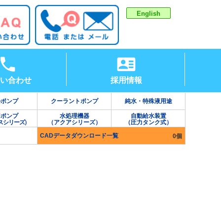
English
い合わせ
採用情報
ルポンプ
クーラントポンプ
純水・特殊液用途
用ポンプ
水処理機器
自動給水装置
スシリーズ）
（アクアシリーズ）
（圧力タンク式）
CADデータダウンロード一覧
0個