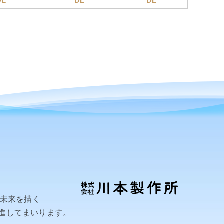
DL
DL
DL
い未来を描く
進してまいります。