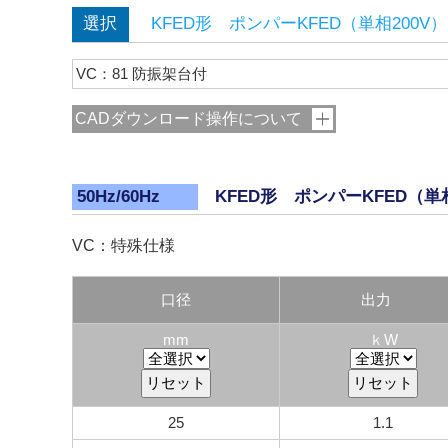
選択
KFED形 ポンパーKFED（単相200V）
VC：81 防振架台付
CADダウンロード操作について
KFED形 ポンパーKFED（単相
50Hz/60Hz
VC：特殊仕様
口径
出力
mm
ｋW
25
1.1