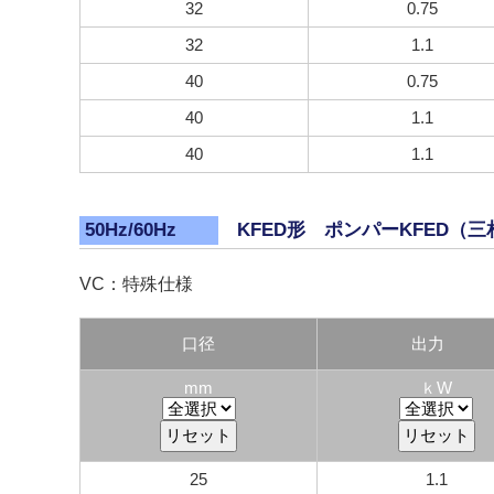
32
0.75
32
1.1
40
0.75
40
1.1
40
1.1
KFED形 ポンパーKFED（三相
50Hz/60Hz
VC：特殊仕様
口径
出力
mm
ｋW
25
1.1