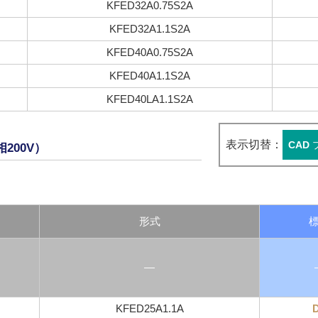
KFED32A0.75S2A
KFED32A1.1S2A
KFED40A0.75S2A
KFED40A1.1S2A
KFED40LA1.1S2A
表示切替：
CAD
200V）
形式
―
KFED25A1.1A