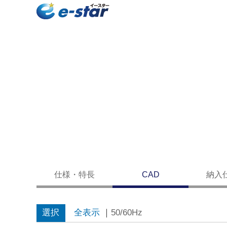
仕様・特長
CAD
納入
選択
全表示
｜
50/60Hz