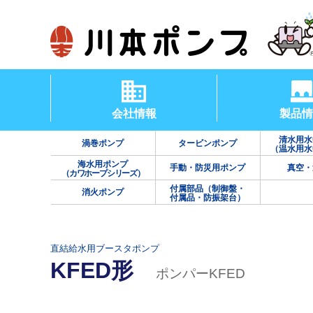
会社情報
製品情
清水用水
渦巻ポンプ
タービンポンプ
（温水用水
海水用ポンプ
手動・防災用ポンプ
真空・
（カワホープシリーズ）
付属部品（制御盤・
消火ポンプ
付属品・防振架台）
直結給水用ブースタポンプ
KFED形
ポンパーKFED