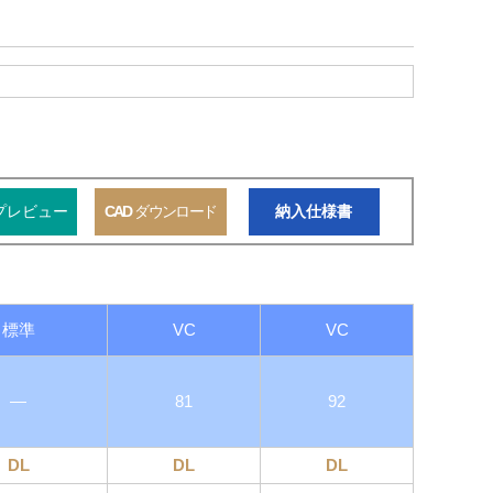
プレビュー
CAD
ダウンロード
納入仕様書
標準
VC
VC
―
81
92
DL
DL
DL