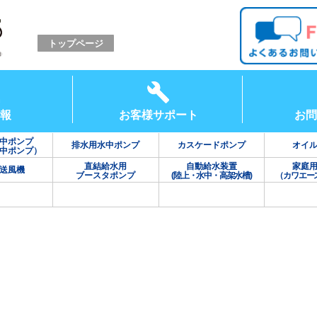
トップページ
報
お客様サポート
お問
中ポンプ
排水用水中ポンプ
カスケードポンプ
オイ
中ポンプ）
直結給水用
自動給水装置
家庭
送風機
ブースタポンプ
(陸上・水中・高架水槽)
（カワエー