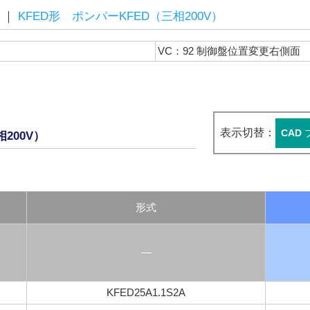
｜
KFED形 ポンパーKFED（三相200V）
VC：92 制御盤位置変更右側面
表示切替：
CAD
200V）
形式
―
KFED25A1.1S2A