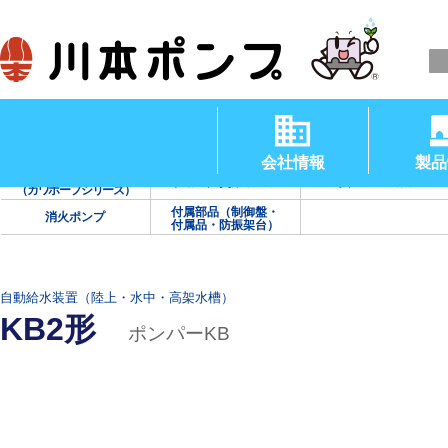
清水用水中ポンプ
渦巻ポンプ
タービンポンプ
（温水用水中ポンプ）
会社情報
製品
海水用ポンプ
手動・防災用ポンプ
真空・送風機
（カワホープシリーズ）
付属部品（制御盤・
消火ポンプ
付属品・防振架台）
自動給水装置（陸上・水中・高架水槽）
KB2形
ポンパーKB