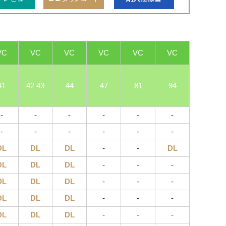
VC
VC
VC
VC
VC
VC
41
42 43
44
47
81
94
-
-
-
-
-
-
-
-
-
-
-
-
DL
DL
DL
-
-
DL
DL
DL
DL
-
-
-
DL
DL
DL
-
-
-
DL
DL
DL
-
-
-
DL
DL
DL
-
-
-