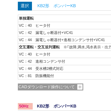
選択
KB2形 ポンパーKB
単独運転
VC：40 ヒータ付
VC：42 漏電しゃ断器付+VC41
VC：44 漏電しゃ断器付+進相コンデンサ付+VC41
交互運転・交互並列運転
※｢故障,満水,渇水表示・出
VC：40 ヒータ付
VC：42 進相コンデンサ付
VC：44 受水槽2槽式対応
VC：81 防振機能付
CADダウンロード操作について
KB2形 ポンパーKB
50Hz