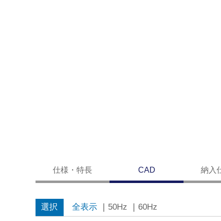
仕様・特長
CAD
納入
選択
全表示
｜
50Hz
｜
60Hz