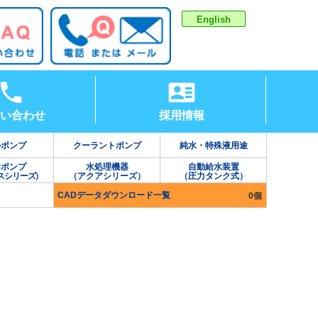
English
い合わせ
採用情報
ルポンプ
クーラントポンプ
純水・特殊液用途
用ポンプ
水処理機器
自動給水装置
スシリーズ）
（アクアシリーズ）
（圧力タンク式）
CADデータダウンロード一覧
0個