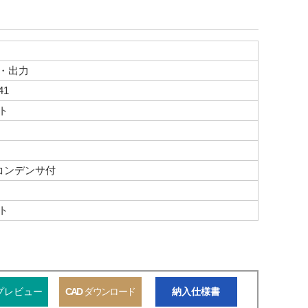
示・出力
41
ト
コンデンサ付
ト
プレビュー
CAD
ダウンロード
納入仕様書