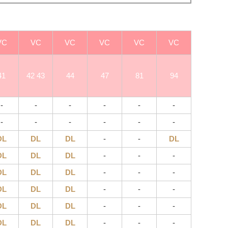
VC
VC
VC
VC
VC
VC
41
42 43
44
47
81
94
-
-
-
-
-
-
-
-
-
-
-
-
DL
DL
DL
-
-
DL
DL
DL
DL
-
-
-
DL
DL
DL
-
-
-
DL
DL
DL
-
-
-
DL
DL
DL
-
-
-
DL
DL
DL
-
-
-