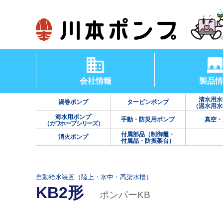
会社情報
製品情
清水用水
渦巻ポンプ
タービンポンプ
（温水用水
海水用ポンプ
手動・防災用ポンプ
真空・
（カワホープシリーズ）
付属部品（制御盤・
消火ポンプ
付属品・防振架台）
自動給水装置（陸上・水中・高架水槽）
KB2形
ポンパーKB