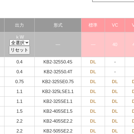
出力
形式
標準
VC
ｋW
―
―
40
0.4
KB2-325S0.4S
DL
-
0.4
KB2-325S0.4T
DL
-
0.75
KB2-325SE0.75
DL
DL
1.1
KB2-325LSE1.1
DL
DL
1.1
KB2-325SE1.1
DL
DL
1.5
KB2-405SE1.5
DL
DL
2.2
KB2-405SE2.2
DL
DL
2.2
KB2-505SE2.2
DL
DL