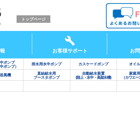
トップページ
報
お客様サポート
お問
中ポンプ
排水用水中ポンプ
カスケードポンプ
オイ
中ポンプ）
直結給水用
自動給水装置
家庭
送風機
ブースタポンプ
(陸上・水中・高架水槽)
（カワエー