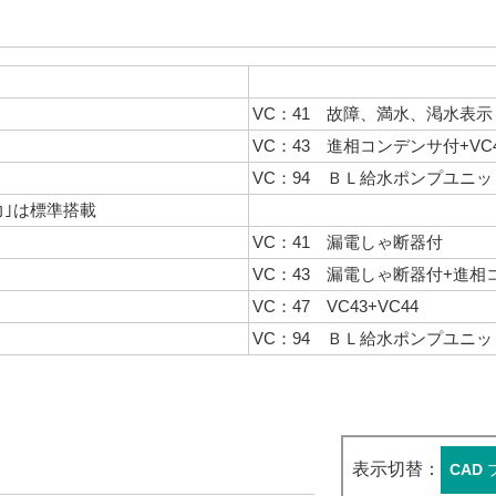
VC：41 故障、満水、渇水表
VC：43 進相コンデンサ付+VC
VC：94 ＢＬ給水ポンプユニッ
力｣は標準搭載
VC：41 漏電しゃ断器付
VC：43 漏電しゃ断器付+進相
VC：47 VC43+VC44
VC：94 ＢＬ給水ポンプユニッ
表示切替：
CAD