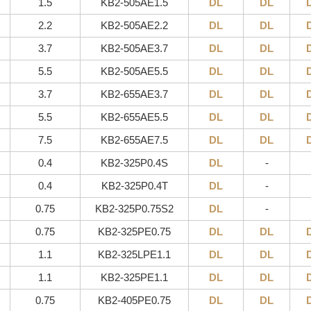
1.5
KB2-505AE1.5
DL
DL
2.2
KB2-505AE2.2
DL
DL
3.7
KB2-505AE3.7
DL
DL
5.5
KB2-505AE5.5
DL
DL
3.7
KB2-655AE3.7
DL
DL
5.5
KB2-655AE5.5
DL
DL
7.5
KB2-655AE7.5
DL
DL
0.4
KB2-325P0.4S
DL
-
0.4
KB2-325P0.4T
DL
-
0.75
KB2-325P0.75S2
DL
-
0.75
KB2-325PE0.75
DL
DL
1.1
KB2-325LPE1.1
DL
DL
1.1
KB2-325PE1.1
DL
DL
0.75
KB2-405PE0.75
DL
DL