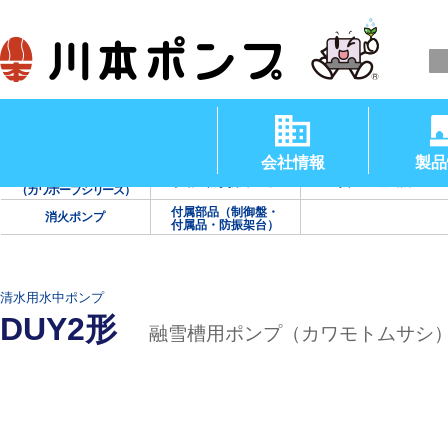
清水用水中ポンプ
渦巻ポンプ
タービンポンプ
（温水用水中ポンプ）
会社情報
製品
海水用ポンプ
手動・防災用ポンプ
真空・送風機
（カワホープシリーズ）
付属部品（制御盤・
消火ポンプ
付属品・防振架台）
清水用水中ポンプ
DUY2形
融雪槽用ポンプ（カワモトムサシ