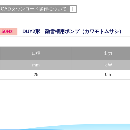
CADダウンロード操作について
DUY2形 融雪槽用ポンプ（カワモトムサシ）
50Hz
口径
出力
mm
ｋW
25
0.5