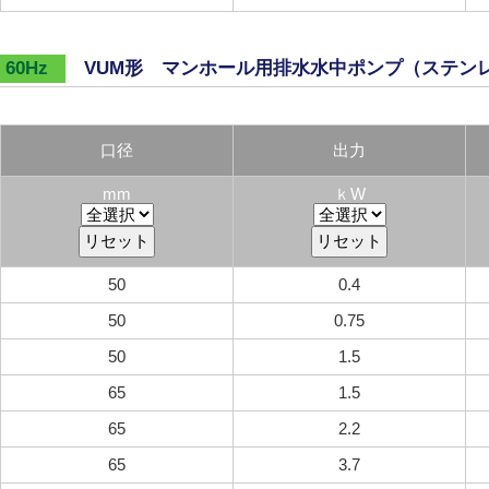
VUM形 マンホール用排水水中ポンプ（ステン
60Hz
口径
出力
mm
ｋW
50
0.4
50
0.75
50
1.5
65
1.5
65
2.2
65
3.7