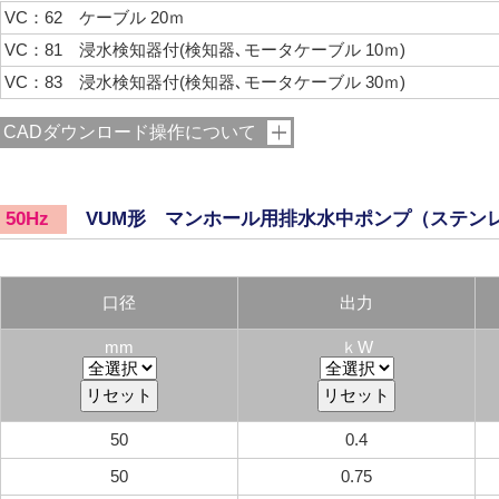
VC：62 ケーブル 20ｍ
VC：81 浸水検知器付(検知器､モータケーブル 10ｍ)
VC：83 浸水検知器付(検知器､モータケーブル 30ｍ)
CADダウンロード操作について
VUM形 マンホール用排水水中ポンプ（ステン
50Hz
口径
出力
mm
ｋW
50
0.4
50
0.75