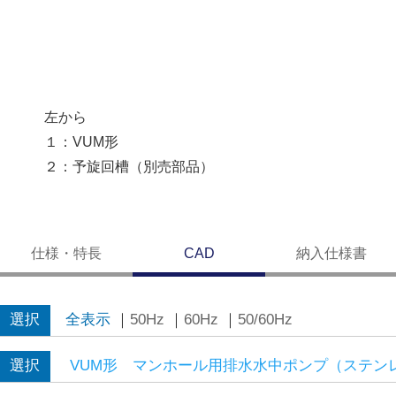
左から
１：VUM形
２：予旋回槽（別売部品）
仕様・特長
CAD
納入仕様書
選択
全表示
｜
50Hz
｜
60Hz
｜
50/60Hz
選択
VUM形 マンホール用排水水中ポンプ（ステン