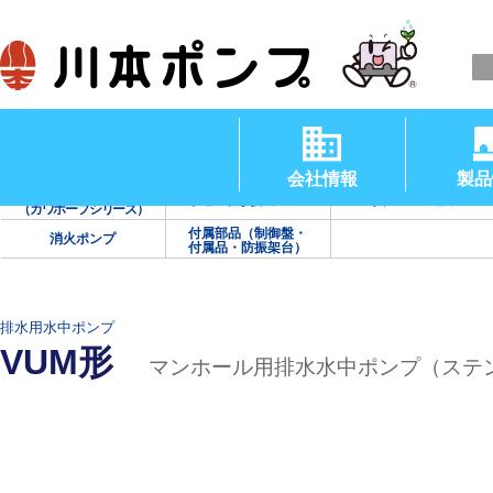
清水用水中ポンプ
渦巻ポンプ
タービンポンプ
（温水用水中ポンプ）
会社情報
製品
海水用ポンプ
手動・防災用ポンプ
真空・送風機
（カワホープシリーズ）
付属部品（制御盤・
消火ポンプ
付属品・防振架台）
排水用水中ポンプ
VUM形
マンホール用排水水中ポンプ（ステ