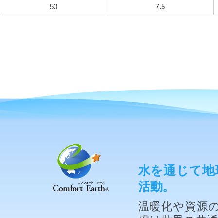
50
7.5
水を通じて地
活動。
温暖化や資源