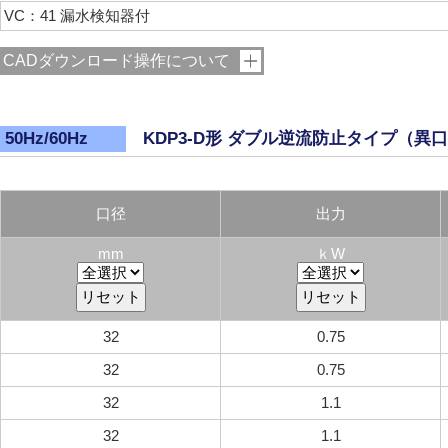
VC：41 漏水検知器付
CADダウンロード操作について
KDP3-D形 ダブル逆流防止タイプ（異
50Hz/60Hz
口径
出力
mm
ｋW
32
0.75
32
0.75
32
1.1
32
1.1