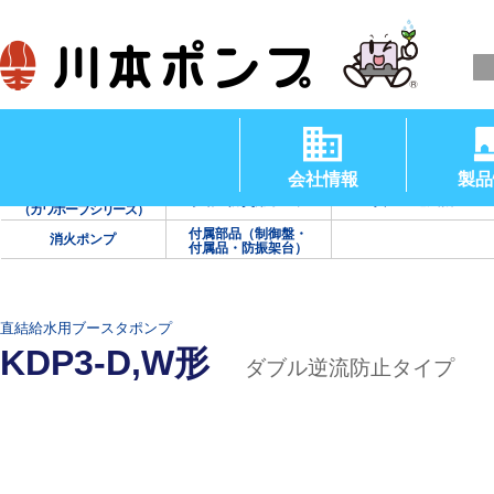
清水用水中ポンプ
渦巻ポンプ
タービンポンプ
（温水用水中ポンプ）
会社情報
製品
海水用ポンプ
手動・防災用ポンプ
真空・送風機
（カワホープシリーズ）
付属部品（制御盤・
消火ポンプ
付属品・防振架台）
直結給水用ブースタポンプ
KDP3-D,W形
ダブル逆流防止タイプ