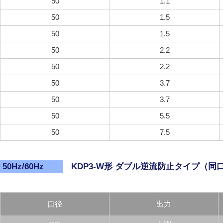
50
1.1
50
1.5
50
1.5
50
2.2
50
2.2
50
3.7
50
3.7
50
5.5
50
7.5
KDP3-W形 ダブル逆流防止タイプ（同
50Hz/60Hz
口径
出力