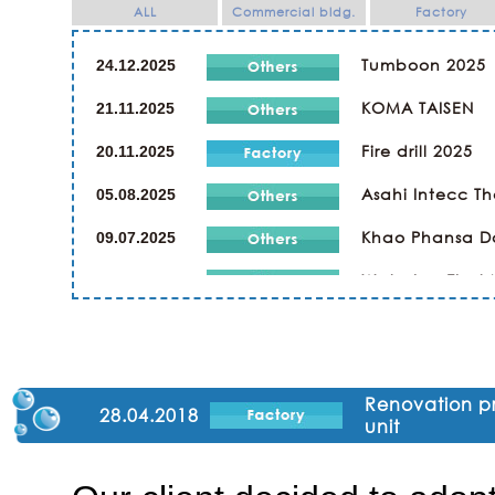
ALL
Commercial bldg.
Factory
Tumboon 2025
24.12.2025
KOMA TAISEN
21.11.2025
Fire drill 2025
20.11.2025
Asahi Intecc Th
05.08.2025
Khao Phansa D
09.07.2025
Wat phra That 
21.07.2024
Kaopansar Day
19.07.2024
Company Trip
02.03.2024
Renovation p
Religious Cere
23.12.2023
28.04.2018
unit
SPORTS DAY & 
23.12.2019