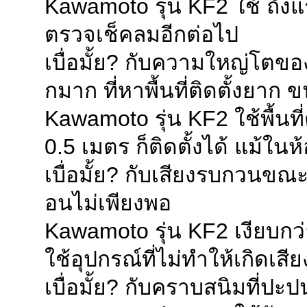
Kawamoto รุ่น KF2 ใช้ ถังแ
KAWAMOTO VSD 
13.02.2019
ตรวจเช็คลมอีกต่อไป
Renovation pro
12.02.2019
เบื่อมั้ย? กับความใหญ่โตขอ
r for cooling w
กมาก ที่หาพื้นที่ติดตั้งยาก
MAINTENANCE W
11.02.2019
Kawamoto รุ่น KF2 ใช้พื้นที่
Alignment work
27.01.2019
0.5 เมตร ก็ติดตั้งได้ แม้ในห
NEW REPLACEM
23.01.2019
SPORTS DAY Y2
เบื่อมั้ย? กับเสียงรบกวนขณ
15.12.2018
KAWAMOTO SELF
08.12.2018
อนไม่เพียงพอ
KAWAMOTO 3 PU
07.12.2018
Kawamoto รุ่น KF2 เงียบ
METALEX 2018 i
21.11.2018
ใช้อุปกรณ์ที่ไม่ทำให้เกิดเสีย
Re-novation pr
12.11.2018
เบื่อมั้ย? กับคราบสนิมที่ปะ
mp unit 6 rotar