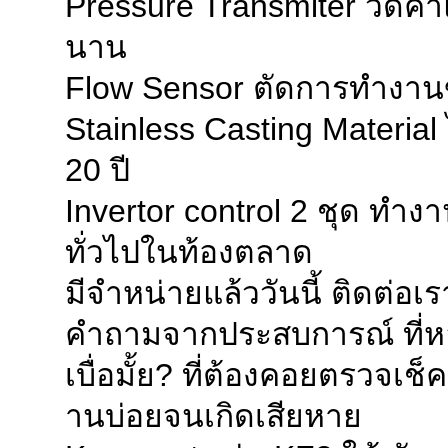
Pressure Transmiter วัดค่
THAI SHIBAURA 
21.07.2019
นาน
MK RESTAURANT
20.07.2019
Flow Sensor ตัดการทำงานขอ
Central World
19.07.2019
Stainless Casting Materia
FACTORY TOUR
17.06.2019
20 ปี
DRINKING WATER
27.05.2019
Invertor control 2 ชุด ทำงา
Preventive mai
08.05.2019
ทั่วไปในท้องตลาด
TRAINNING
25.04.2019
มีจำหน่ายแล้ววันนี้ ติดต่อเรา 
SUS316 Vertica
03.04.2019
คำถามจากประสบการณ์ ที่
COMMISSIONING
27.03.2019
Trouble shootin
เบื่อมั้ย? ที่ต้องคอยตรวจเช็
23.03.2019
BANG PA IN NE
20.03.2019
านบ่อยจนเกิดเสียหาย
KAWAMOTO END
14.02.2019