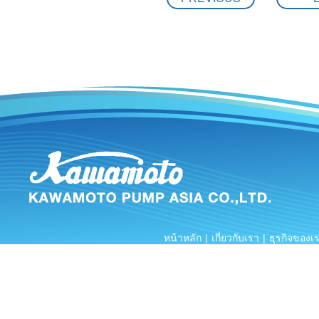
Central festiva
26.02.2018
Big C in Sukhot
26.02.2018
Food factory i
26.02.2018
หน้าหลัก
|
เกี่ยวกับเรา
|
ธุรกิจของเ
การอ้างอิง
|
ร่วมงานก