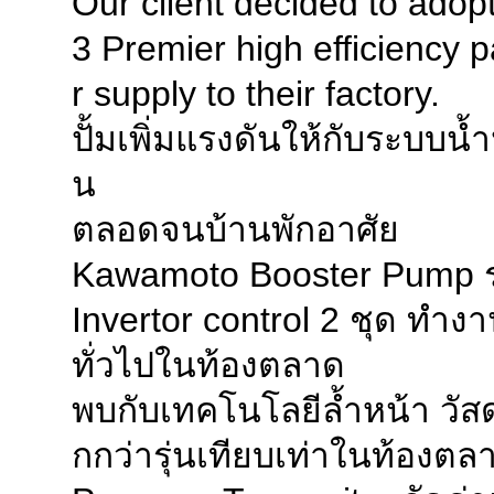
Our client decided to a
METALEX 2019
27.11.2019
3 Premier high efficiency 
One Year Main
22.11.2019
r supply to their factory.
KAWAMOTO PAAC
20.11.2019
ปั้มเพิ่มแรงดันให้กับระบบน
Packaged Booste
01.11.2019
y operation )
น
End Suction ce
04.10.2019
ตลอดจนบ้านพักอาศัย
NEW PRODUCT I
24.09.2019
Kawamoto Booster Pump ร
NEW PRODUCT I
23.09.2019
Invertor control 2 ชุด ทำงา
Food factory K
21.09.2019
ทั่วไปในท้องตลาด
Renovation pro
18.09.2019
r booster pump
พบกับเทคโนโลยีล้ำหน้า วัสด
FACTORY TOUR
11.09.2019
กกว่ารุ่นเทียบเท่าในท้องตล
MRT GREEN LIN
01.08.2019