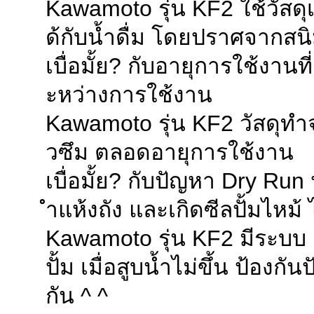
Kawamoto รุ่น KF2 ใช้วัสด
The trouble sho
08.11.2018
ด้กับน้ำดื่ม โดยปราศจากสน
High Efficiency
24.10.2018
2-PE”
เบื่อมั้ย? กับอายุการใช้งาน
KAWAMOTO Vetic
22.10.2018
ะหว่างการใช้งาน
MYANMAR HAVC 
07.09.2018
Kawamoto รุ่น KF2 วัสดุท
Renovation pro
04.09.2018
r for cooling w
วซึม ตลอดอายุการใช้งาน
KAWAMOTO pack
03.09.2018
เบื่อมั้ย? กับปัญหา Dry Run 
unit
KAWAMOTO pack
ำแห้งถัง และเกิดซีลปั้มไหม้
29.08.2018
KAWAMOTO VSD 
19.08.2018
Kawamoto รุ่น KF2 มีระบ
HOT WATER CIR
17.08.2018
ปั้ม เมื่อสูบน้ำไม่ขึ้น ป้อง
KAWAMOTO COM
01.08.2018
กัน ^ ^
NFPA20 KAWAMO
10.07.2018