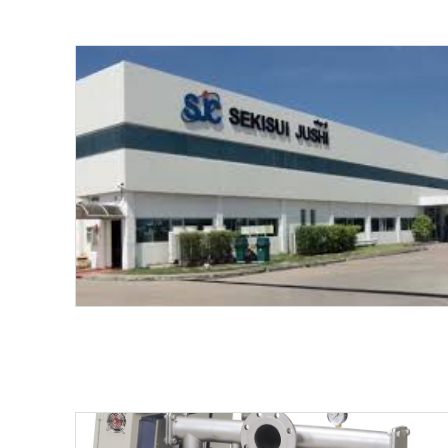
KAWAMOTO ORIG
02.07.2018
OTM factory i
02.07.2018
New Technology
03.06.2018
KAWAMOTO Valu
21.05.2018
TRAINING for K
05.05.2018
KAWAMOTO ORI
01.05.2018
Alignment Trai
30.04.2018
LIXIL THAILAND
29.04.2018
Renovation pro
28.04.2018
mp unit
Renovation pro
27.04.2018
mp unit