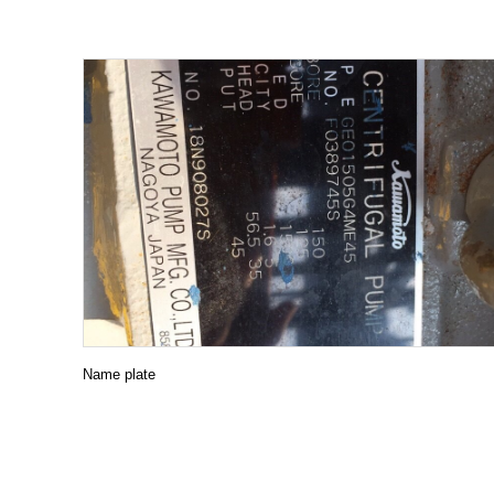
METALEX 2019
27.11.2019
One Year Main
22.11.2019
KAWAMOTO PAAC
20.11.2019
Packaged Booste
01.11.2019
y operation )
End Suction ce
04.10.2019
NEW PRODUCT I
24.09.2019
NEW PRODUCT I
23.09.2019
Food factory K
21.09.2019
Renovation pro
18.09.2019
Name plate
r booster pump
FACTORY TOUR
11.09.2019
MRT GREEN LIN
01.08.2019