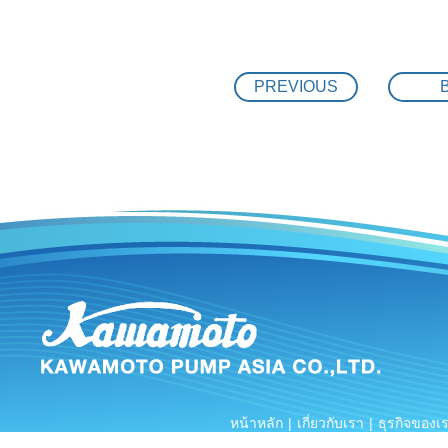
THAI SHIBAURA 
21.07.2019
MK RESTAURANT
20.07.2019
PREVIOUS
Central World
19.07.2019
FACTORY TOUR
17.06.2019
DRINKING WATER
27.05.2019
Preventive mai
08.05.2019
TRAINNING
25.04.2019
SUS316 Vertica
03.04.2019
COMMISSIONING
27.03.2019
Trouble shootin
23.03.2019
BANG PA IN NE
20.03.2019
หน้าหลัก
|
เกี่ยวกับเรา
|
ธุรกิจของเ
KAWAMOTO END
14.02.2019