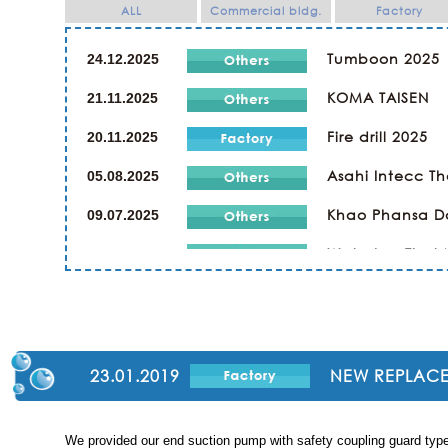
ALL
Commercial bldg.
Factory
Tumboon 2025
24.12.2025
KOMA TAISEN
21.11.2025
Fire drill 2025
20.11.2025
Asahi Intecc Th
05.08.2025
Khao Phansa D
09.07.2025
Wat phra That 
21.07.2024
Kaopansar Day
19.07.2024
Company Trip
02.03.2024
Religious Cere
23.12.2023
23.01.2019
NEW REPLACE
SPORTS DAY & 
23.12.2019
We provided our end suction pump with safety coupling guard type