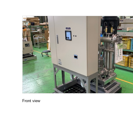
METALEX 2019
27.11.2019
One Year Main
22.11.2019
KAWAMOTO PAAC
20.11.2019
Packaged Booste
01.11.2019
y operation )
End Suction ce
04.10.2019
NEW PRODUCT I
24.09.2019
NEW PRODUCT I
23.09.2019
Food factory K
21.09.2019
Renovation pro
18.09.2019
Front view
r booster pump
FACTORY TOUR
11.09.2019
MRT GREEN LIN
01.08.2019