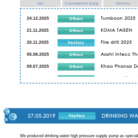
ALL
Commercial bldg.
Factory
Tumboon 2025
24.12.2025
KOMA TAISEN
21.11.2025
Fire drill 2025
20.11.2025
Asahi Intecc Th
05.08.2025
Khao Phansa D
09.07.2025
Wat phra That 
21.07.2024
Kaopansar Day
19.07.2024
Company Trip
02.03.2024
Religious Cere
23.12.2023
27.05.2019
DRINKING WAT
SPORTS DAY & 
23.12.2019
We produced drinking water high pressure supply pump as special 