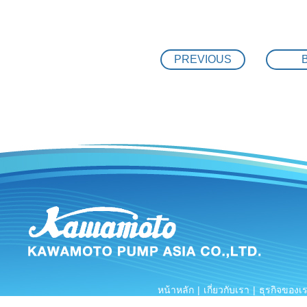
THAI SHIBAURA 
21.07.2019
MK RESTAURANT
20.07.2019
PREVIOUS
Central World
19.07.2019
FACTORY TOUR
17.06.2019
DRINKING WATER
27.05.2019
Preventive mai
08.05.2019
TRAINNING
25.04.2019
SUS316 Vertica
03.04.2019
COMMISSIONING
27.03.2019
Trouble shootin
23.03.2019
BANG PA IN NE
20.03.2019
หน้าหลัก
|
เกี่ยวกับเรา
|
ธุรกิจของเ
KAWAMOTO END
14.02.2019