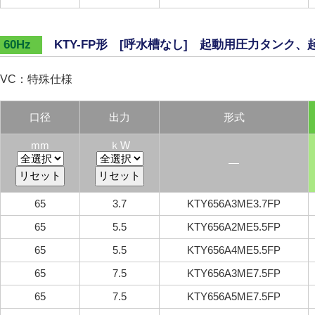
KTY-FP形 [呼水槽なし] 起動用圧力タンク、
60Hz
VC：特殊仕様
口径
出力
形式
mm
ｋW
―
65
3.7
KTY656A3ME3.7FP
65
5.5
KTY656A2ME5.5FP
65
5.5
KTY656A4ME5.5FP
65
7.5
KTY656A3ME7.5FP
65
7.5
KTY656A5ME7.5FP