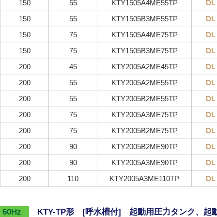
150
55
KTY1505A4ME55TP
DL
150
55
KTY1505B3ME55TP
DL
150
75
KTY1505A4ME75TP
DL
150
75
KTY1505B3ME75TP
DL
200
45
KTY2005A2ME45TP
DL
200
55
KTY2005A2ME55TP
DL
200
55
KTY2005B2ME55TP
DL
200
75
KTY2005A3ME75TP
DL
200
75
KTY2005B2ME75TP
DL
200
90
KTY2005B2ME90TP
DL
200
90
KTY2005A3ME90TP
DL
200
110
KTY2005A3ME110TP
DL
KTY-TP形 [呼水槽付] 起動用圧力タンク、起
60Hz