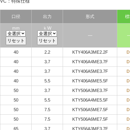
VC：特殊仕様
口径
出力
形式
標
mm
ｋW
―
40
2.2
KTY406A3ME2.2F
D
40
3.7
KTY406A4ME3.7F
D
40
3.7
KTY406A5ME3.7F
D
40
5.5
KTY406A6ME5.5F
D
50
3.7
KTY506A3ME3.7F
D
50
5.5
KTY506A4ME5.5F
D
50
7.5
KTY506A5ME7.5F
D
50
7.5
KTY506A6ME7.5F
D
65
3.7
KTY656A3ME3.7F
D