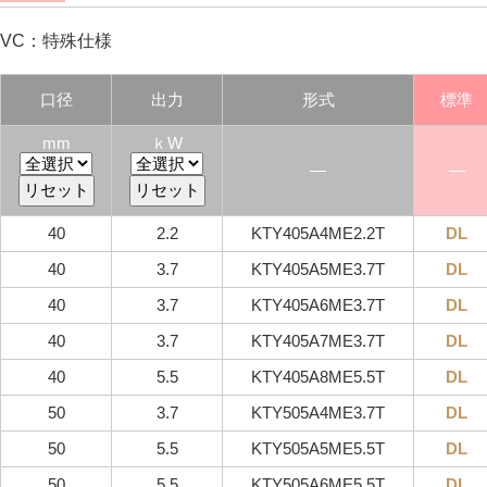
VC：特殊仕様
口径
出力
形式
標準
mm
ｋW
―
―
40
2.2
KTY405A4ME2.2T
DL
40
3.7
KTY405A5ME3.7T
DL
40
3.7
KTY405A6ME3.7T
DL
40
3.7
KTY405A7ME3.7T
DL
40
5.5
KTY405A8ME5.5T
DL
50
3.7
KTY505A4ME3.7T
DL
50
5.5
KTY505A5ME5.5T
DL
50
5.5
KTY505A6ME5.5T
DL