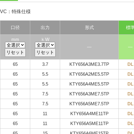
VC：特殊仕様
口径
出力
形式
標
mm
ｋW
―
―
65
3.7
KTY656A3ME3.7TP
DL
65
5.5
KTY656A2ME5.5TP
DL
65
5.5
KTY656A4ME5.5TP
DL
65
7.5
KTY656A3ME7.5TP
DL
65
7.5
KTY656A5ME7.5TP
DL
65
11
KTY656A4ME11TP
DL
65
11
KTY656A5ME11TP
DL
65
15
KTY656A6ME15TP
DL