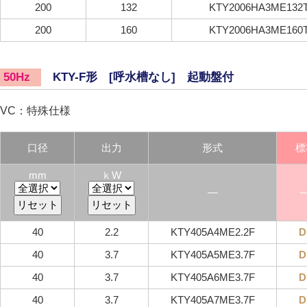
200
132
KTY2006HA3ME132
200
160
KTY2006HA3ME160
KTY-F形 [呼水槽なし] 起動盤付
50Hz
VC：特殊仕様
口径
出力
形式
標
mm
ｋW
―
40
2.2
KTY405A4ME2.2F
D
40
3.7
KTY405A5ME3.7F
D
40
3.7
KTY405A6ME3.7F
D
40
3.7
KTY405A7ME3.7F
D