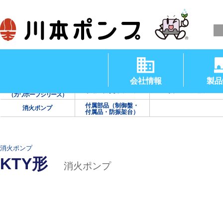
清水用水中ポンプ
渦巻ポンプ
タービンポンプ
（温水用水中ポンプ）
会社情報
製品
海水用ポンプ
手動・防災用ポンプ
真空・送風機
（カワホープシリーズ）
付属部品（制御盤・
消火ポンプ
付属品・防振架台）
消火ポンプ
KTY形
消火ポンプ