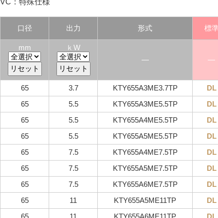
VC：特殊仕様
口径
出力
形式
標
mm
ｋW
―
―
65
3.7
KTY655A3ME3.7TP
DL
65
5.5
KTY655A3ME5.5TP
DL
65
5.5
KTY655A4ME5.5TP
DL
65
5.5
KTY655A5ME5.5TP
DL
65
7.5
KTY655A4ME7.5TP
DL
65
7.5
KTY655A5ME7.5TP
DL
65
7.5
KTY655A6ME7.5TP
DL
65
11
KTY655A5ME11TP
DL
65
11
KTY655A6ME11TP
DL