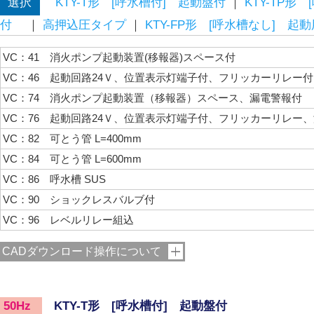
選択
KTY-T形 [呼水槽付] 起動盤付
｜
KTY-TP
付
｜
高押込圧タイプ
｜
KTY-FP形 [呼水槽なし] 
VC：41 消火ポンプ起動装置(移報器)スペース付
VC：46 起動回路24Ｖ、位置表示灯端子付、フリッカーリレー付
VC：74 消火ポンプ起動装置（移報器）スペース、漏電警報付
VC：76 起動回路24Ｖ、位置表示灯端子付、フリッカーリレー
VC：82 可とう管 L=400mm
VC：84 可とう管 L=600mm
VC：86 呼水槽 SUS
VC：90 ショックレスバルブ付
VC：96 レベルリレー組込
CADダウンロード操作について
KTY-T形 [呼水槽付] 起動盤付
50Hz