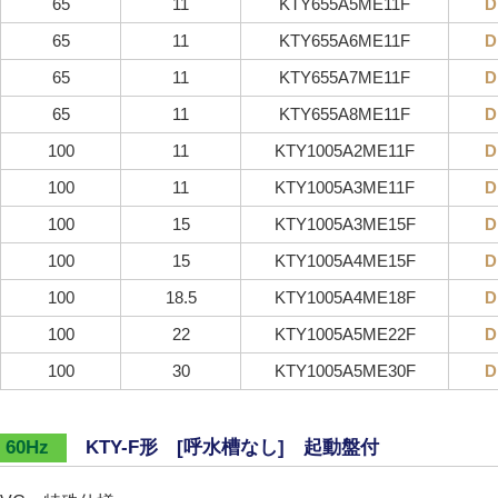
65
11
KTY655A5ME11F
D
65
11
KTY655A6ME11F
D
65
11
KTY655A7ME11F
D
65
11
KTY655A8ME11F
D
100
11
KTY1005A2ME11F
D
100
11
KTY1005A3ME11F
D
100
15
KTY1005A3ME15F
D
100
15
KTY1005A4ME15F
D
100
18.5
KTY1005A4ME18F
D
100
22
KTY1005A5ME22F
D
100
30
KTY1005A5ME30F
D
KTY-F形 [呼水槽なし] 起動盤付
60Hz